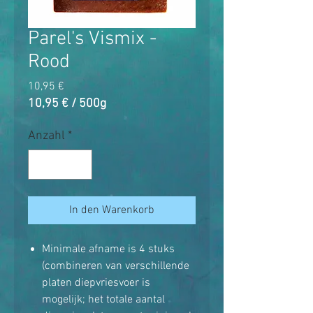
Parel's Vismix -
Rood
Preis
10,95 €
10,95 €
/
500g
10,95 €
pro
Anzahl
*
500
Gramm
In den Warenkorb
Minimale afname is 4 stuks
(combineren van verschillende
platen diepvriesvoer is
mogelijk; het totale aantal