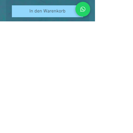
In den Warenkorb
Waterwaarden
Onze vissen worden
Belangrijk voor
gehouden op
verzending
leidingwater (onze waarden
In verband met het welzijn
zijn vrij neutraal).
Voer
van de vissen, worden de
Temperatuur: 28,5
Onze vissen krijgen naar
vissen alleen verstuurd
graden (water
Retourbeleid
gelang van de grootte op
wanneer de
temperatuur)
Geen van de vissen kunnen
verschillende momenten
buitentemperatuur boven
PH 7,4 / 7,8 (zuurgraad)
geretourneerd worden.
van de dag de volgende
de 10 graden Celsius is. Is
KH 4 (karbonaat
voeding:
dit niet het geval, dan wordt
hardheid)
granulaat
er in overleg met Discus