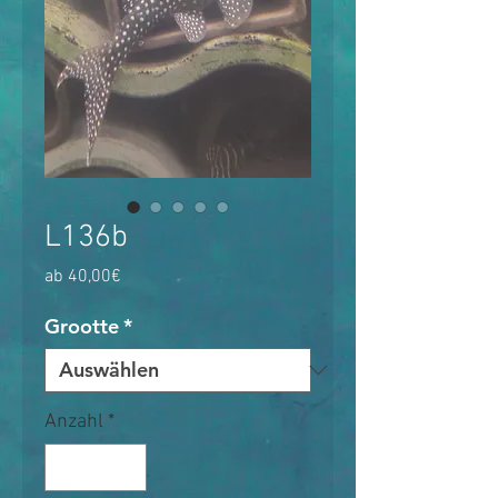
L136b
Sale-
ab
40,00€
Preis
Grootte
*
Anzahl
*